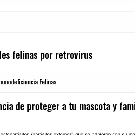
s felinas por retrovirus
unodeficiencia Felinas
cia de proteger a tu mascota y fami
ectoparásitos (parásitos externos) que se adhieren con su ma