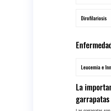
Dirofilariosis
Enfermedade
Leucemia e Inm
La importan
garrapatas
Las garrapatas son 