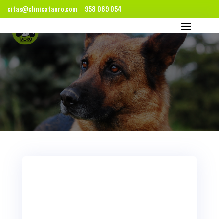
citas@clinicataoro.com
958 069 054