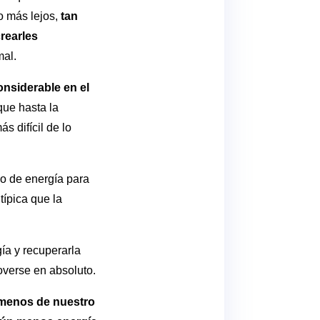
o más lejos,
tan
crearles
mal.
onsiderable en el
que hasta la
 difícil de lo
o de energía para
típica que la
ía y recuperarla
overse en absoluto.
 menos de nuestro