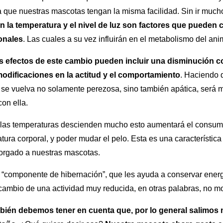
ca que nuestras mascotas tengan la misma facilidad. Sin ir much
en la temperatura y el nivel de luz son factores que pueden 
onales
. Las cuales a su vez influirán en el metabolismo del ani
s efectos de este cambio pueden incluir una disminución c
modificaciones en la actitud y el comportamiento
. Haciendo 
se vuelva no solamente perezosa, sino también apática, será más
con ella.
i las temperaturas descienden mucho esto aumentará el consum
ura corporal, y poder mudar el pelo. Esta es una característica 
torgado a nuestras mascotas.
to “componente de hibernación”, que les ayuda a conservar energ
cambio de una actividad muy reducida, en otras palabras, no m
bién debemos tener en cuenta que, por lo general salimos