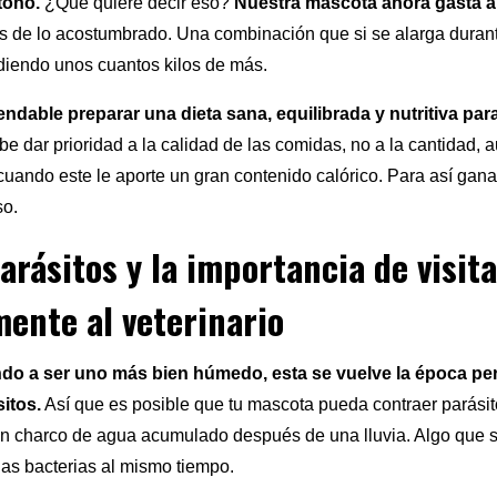
toño.
¿Qué quiere decir eso?
Nuestra mascota ahora gasta 
 de lo acostumbrado. Una combinación que si se alarga durant
diendo unos cuantos kilos de más.
ndable preparar una dieta sana, equilibrada y nutritiva par
ebe dar prioridad a la calidad de las comidas, no a la cantidad,
cuando este le aporte un gran contenido calórico. Para así gan
so.
arásitos y la importancia de visit
ente al veterinario
do a ser uno más bien húmedo, esta se vuelve la época per
itos.
Así que es posible que tu mascota pueda contraer parásit
n charco de agua acumulado después de una lluvia. Algo que s
as bacterias al mismo tiempo.