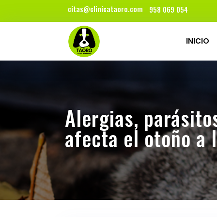
citas@clinicataoro.com
958 069 054
INICIO
Alergias, parásit
afecta el otoño a