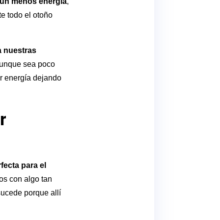
aún menos energía
,
e todo el otoño
a nuestras
 aunque sea poco
ar energía dejando
ar
fecta para el
os con algo tan
ucede porque allí