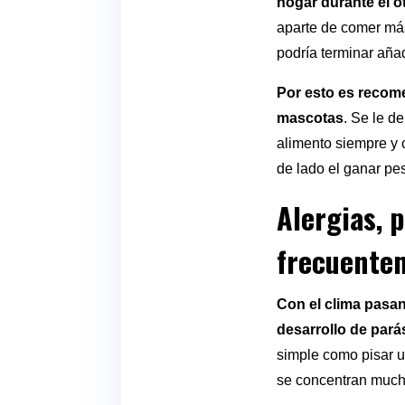
hogar durante el o
aparte de comer más
podría terminar aña
Por esto es recome
mascotas
. Se le d
alimento siempre y 
de lado el ganar pe
Alergias, p
frecuentem
Con el clima pasan
desarrollo de parás
simple como pisar u
se concentran much