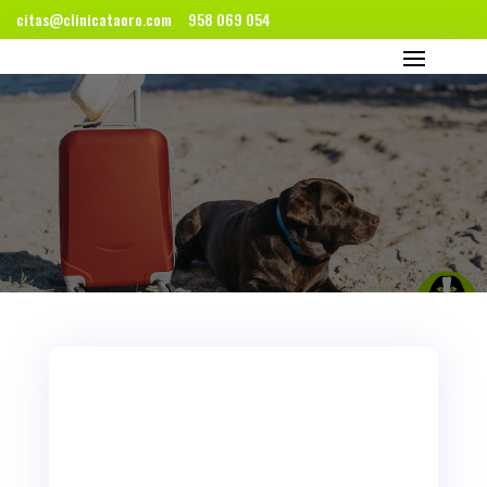
citas@clinicataoro.com
958 069 054