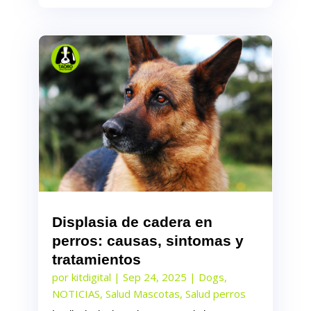
Displasia de cadera en
perros: causas, sintomas y
tratamientos
por
kitdigital
|
Sep 24, 2025
|
Dogs
,
NOTICIAS
,
Salud Mascotas
,
Salud perros